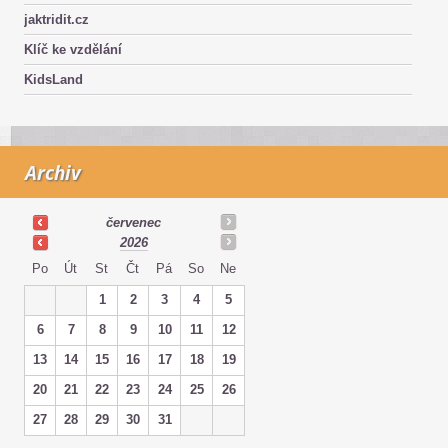
jaktridit.cz
Klíč ke vzdělání
KidsLand
Archiv
červenec
2026
Po
Út
St
Čt
Pá
So
Ne
1
2
3
4
5
6
7
8
9
10
11
12
13
14
15
16
17
18
19
20
21
22
23
24
25
26
27
28
29
30
31