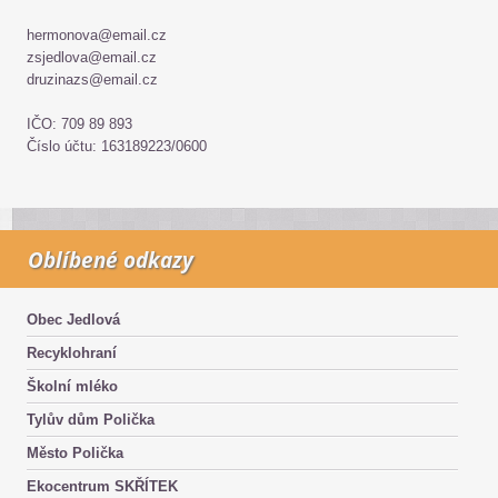
hermonova@email.cz
zsjedlova@email.cz
druzinazs@email.cz
IČO: 709 89 893
Číslo účtu: 163189223/0600
Oblíbené odkazy
Obec Jedlová
Recyklohraní
Školní mléko
Tylův dům Polička
Město Polička
Ekocentrum SKŘÍTEK