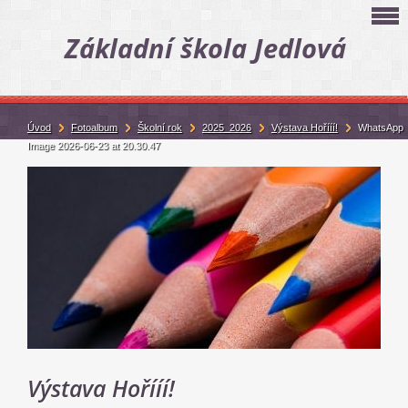
Základní škola Jedlová
Úvod
Fotoalbum
Školní rok
2025_2026
Výstava Hořííí!
WhatsApp
Image 2026-06-23 at 20.30.47
Výstava Hořííí!