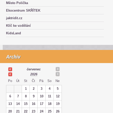
Město Polička
Ekocentrum SKŘÍTEK
jaktridit.cz
Klíč ke vzdělání
KidsLand
Archiv
červenec
2026
Po
Út
St
Čt
Pá
So
Ne
1
2
3
4
5
6
7
8
9
10
11
12
13
14
15
16
17
18
19
20
21
22
23
24
25
26