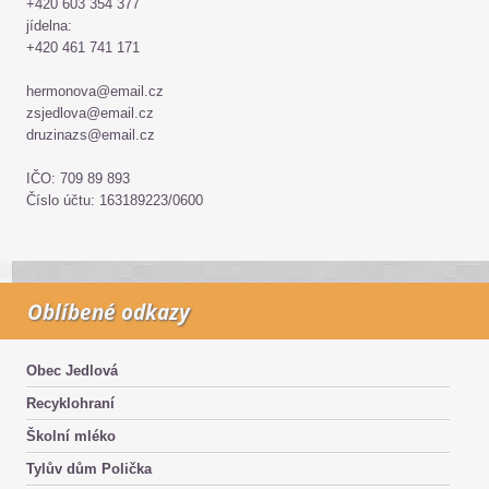
+420 603 354 377
jídelna:
+420 461 741 171
hermonova@email.cz
zsjedlova@email.cz
druzinazs@email.cz
IČO: 709 89 893
Číslo účtu: 163189223/0600
Oblíbené odkazy
Obec Jedlová
Recyklohraní
Školní mléko
Tylův dům Polička