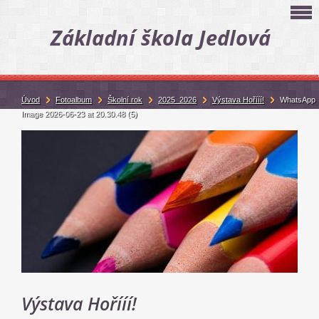
Základní škola Jedlová
Úvod
Fotoalbum
Školní rok
2025_2026
Výstava Hořííí!
WhatsApp
Image 2026-06-23 at 20.30.48 (5)
Výstava Hořííí!