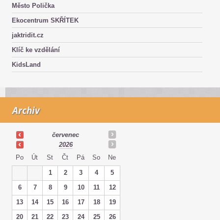
Město Polička
Ekocentrum SKŘÍTEK
jaktridit.cz
Klíč ke vzdělání
KidsLand
Archiv
červenec
2026
Po
Út
St
Čt
Pá
So
Ne
1
2
3
4
5
6
7
8
9
10
11
12
13
14
15
16
17
18
19
20
21
22
23
24
25
26