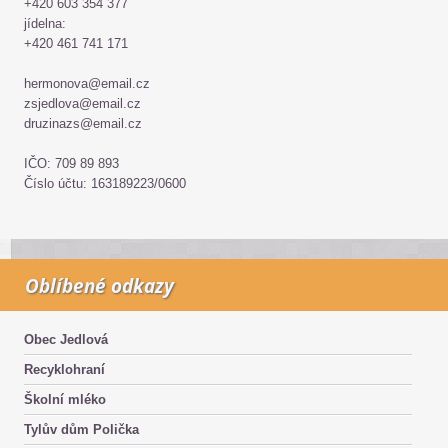
+420 603 354 377
jídelna:
+420 461 741 171
hermonova@email.cz
zsjedlova@email.cz
druzinazs@email.cz
IČO: 709 89 893
Číslo účtu: 163189223/0600
Oblíbené odkazy
Obec Jedlová
Recyklohraní
Školní mléko
Tylův dům Polička