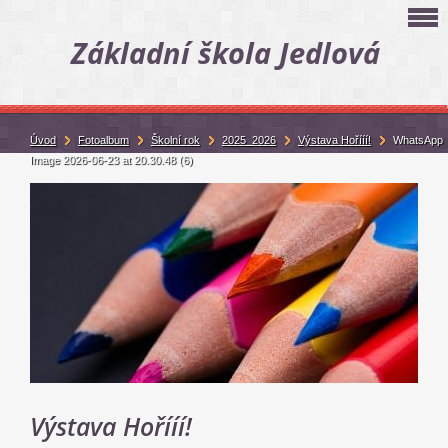
Základní škola Jedlová
Úvod
Fotoalbum
Školní rok
2025_2026
Výstava Hořííí!
WhatsApp
Image 2026-06-23 at 20.30.48 (6)
Výstava Hořííí!