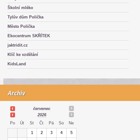
Školní mléko
Tylův dům Polička
Město Polička
Ekocentrum SKŘÍTEK
jaktridit.cz
Klíč ke vzdělání
KidsLand
Archiv
červenec
2026
Po
Út
St
Čt
Pá
So
Ne
1
2
3
4
5