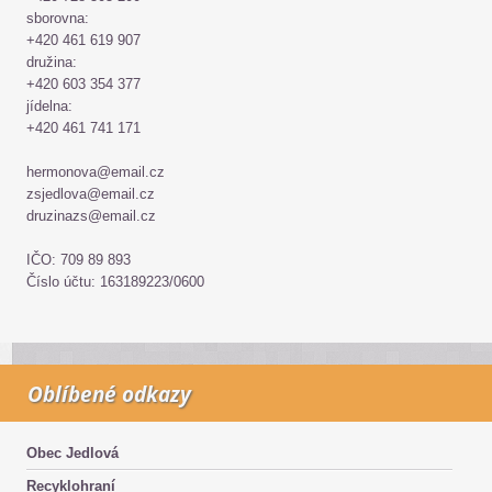
sborovna:
+420 461 619 907
družina:
+420 603 354 377
jídelna:
+420 461 741 171
hermonova@email.cz
zsjedlova@email.cz
druzinazs@email.cz
IČO: 709 89 893
Číslo účtu: 163189223/0600
Oblíbené odkazy
Obec Jedlová
Recyklohraní