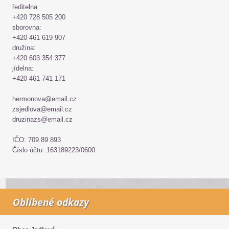
ředitelna:
+420 728 505 200
sborovna:
+420 461 619 907
družina:
+420 603 354 377
jídelna:
+420 461 741 171
hermonova@email.cz
zsjedlova@email.cz
druzinazs@email.cz
IČO: 709 89 893
Číslo účtu: 163189223/0600
Oblíbené odkazy