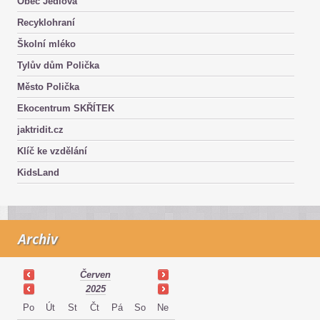
Obec Jedlová
Recyklohraní
Školní mléko
Tylův dům Polička
Město Polička
Ekocentrum SKŘÍTEK
jaktridit.cz
Klíč ke vzdělání
KidsLand
Archiv
Červen
2025
Po
Út
St
Čt
Pá
So
Ne