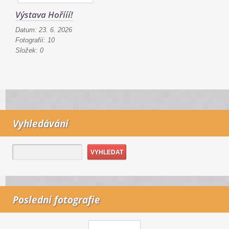
Výstava Hořííí!
Datum:
23. 6. 2026
Fotografií:
10
Složek:
0
Vyhledávání
Poslední fotografie