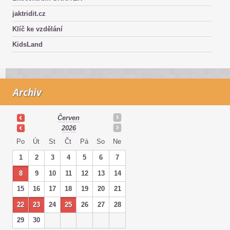
jaktridit.cz
Klíč ke vzdělání
KidsLand
Archiv
Červen
2026
Po
Út
St
Čt
Pá
So
Ne
1
2
3
4
5
6
7
8
9
10
11
12
13
14
15
16
17
18
19
20
21
22
23
24
25
26
27
28
29
30