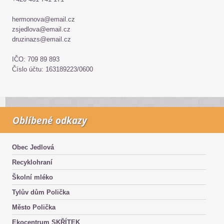
hermonova@email.cz
zsjedlova@email.cz
druzinazs@email.cz
IČO: 709 89 893
Číslo účtu: 163189223/0600
Oblíbené odkazy
Obec Jedlová
Recyklohraní
Školní mléko
Tylův dům Polička
Město Polička
Ekocentrum SKŘÍTEK