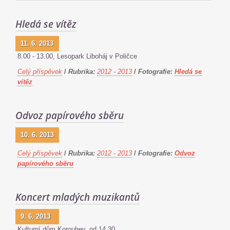
Hledá se vítěz
11. 6. 2013
8.00 - 13.00, Lesopark Liboháj v Poličce
Celý příspěvek
/
Rubrika:
2012 - 2013
/
Fotografie:
Hledá se
vítěz
Odvoz papírového sběru
10. 6. 2013
Celý příspěvek
/
Rubrika:
2012 - 2013
/
Fotografie:
Odvoz
papírového sběru
Koncert mladých muzikantů
9. 6. 2013
Kulturní dům Korouhev, od 14.30