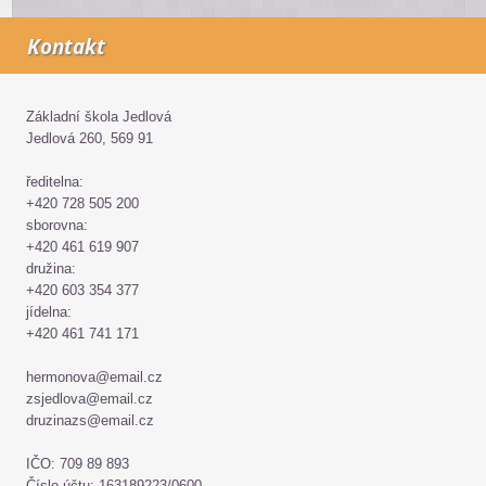
Kontakt
Základní škola Jedlová
Jedlová 260, 569 91
ředitelna:
+420 728 505 200
sborovna:
+420 461 619 907
družina:
+420 603 354 377
jídelna:
+420 461 741 171
hermonova@email.cz
zsjedlova@email.cz
druzinazs@email.cz
IČO: 709 89 893
Číslo účtu: 163189223/0600