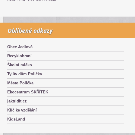
Oblíbené odkazy
Obec Jedlová
Recyklohraní
Školní mléko
Tylův dům Polička
Město Polička
Ekocentrum SKŘÍTEK
jaktridit.cz
Klíč ke vzdělání
KidsLand