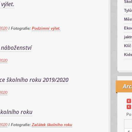
Ško
výlet.
Tyl
Měst
Eko
2020
/
Fotografie:
Podzimní výlet.
jakt
Klíč
 náboženství
Kid
2020
ce školního roku 2019/2020
Arc
2020
školního roku
Po
2020
/
Fotografie:
Začátek školního roku