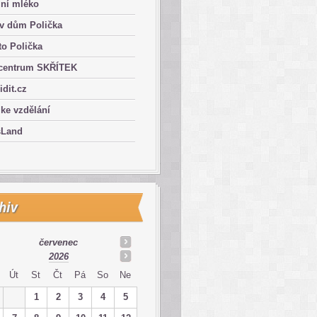
lní mléko
ův dům Polička
o Polička
centrum SKŘÍTEK
ridit.cz
 ke vzdělání
sLand
hiv
červenec
2026
Út
St
Čt
Pá
So
Ne
1
2
3
4
5