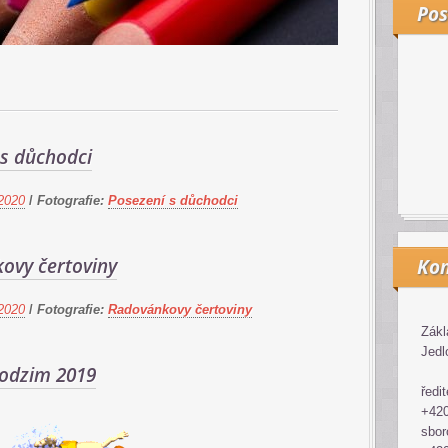
Pos
 s důchodci
2020
/
Fotografie:
Posezení s důchodci
ovy čertoviny
Kon
2020
/
Fotografie:
Radovánkovy čertoviny
Zákl
Jedl
podzim 2019
ředit
+420
sbor