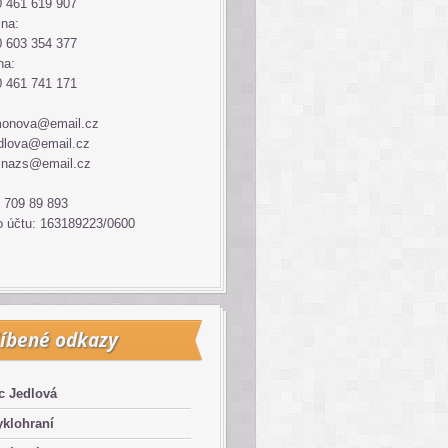
 461 619 907
ina:
 603 354 377
na:
 461 741 171
monova@email.cz
dlova@email.cz
inazs@email.cz
 709 89 893
o účtu: 163189223/0600
íbené odkazy
c Jedlová
klohraní