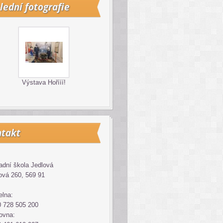
lední fotografie
Výstava Hořííí!
takt
adní škola Jedlová
ová 260, 569 91
elna:
 728 505 200
ovna: