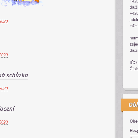
+420
druž
+420
jídel
2020
+420
her
zsje
druz
2020
IČO:
Čísl
ká schůzka
2020
Obl
focení
Obe
2020
Recy