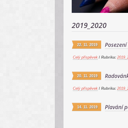
2019_2020
Posezení
22. 11. 2019
Celý příspěvek
/
Rubrika:
2019_
Radovánk
20. 11. 2019
Celý příspěvek
/
Rubrika:
2019_
Plavání 
14. 11. 2019