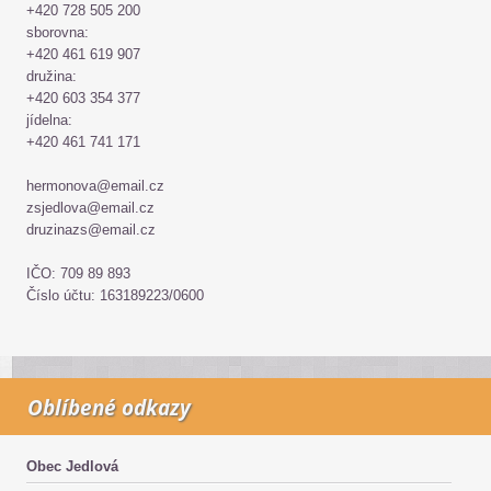
+420 728 505 200
sborovna:
+420 461 619 907
družina:
+420 603 354 377
jídelna:
+420 461 741 171
hermonova@email.cz
zsjedlova@email.cz
druzinazs@email.cz
IČO: 709 89 893
Číslo účtu: 163189223/0600
Oblíbené odkazy
Obec Jedlová