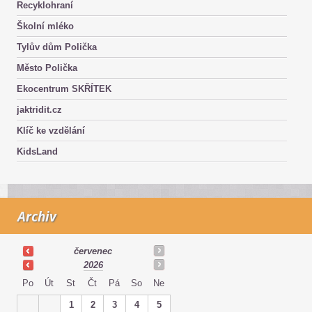
Recyklohraní
Školní mléko
Tylův dům Polička
Město Polička
Ekocentrum SKŘÍTEK
jaktridit.cz
Klíč ke vzdělání
KidsLand
Archiv
červenec
2026
Po
Út
St
Čt
Pá
So
Ne
1
2
3
4
5