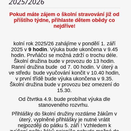
2025/2026
Pokud máte zájem o školní stravování již od
příštího týdne, přihlaste dětem obědy co
nejdříve!
kolní rok 2025/26 zahájíme v pondělí 1. září
2025 v
9 hodin
. Výuka bude ukončena v 9.45
hodin. Prvňáčci se možná zdrží o trochu déle.
Školní družina bude v provozu do 13 hodin.
Ranní družina bude od 7. 00 hodin. V úterý a
ve středu bude vyučování končit v 10.40 hodin,
v první třídě bude výuka ukončena v 9.35.
Školní družina bude v provozu bez omezení do
15.30.
Od čtvrtka 4.9. bude probíhat
výuka dle
stanoveného rozvrhu.
Přihlášky do školní družiny rozdáme žákům v
úterý, vyplněné přihlášky je nutné vrátit
nejpozději do pátku 5. září ! Vzhledem k