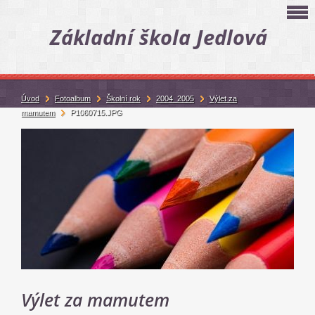
Základní škola Jedlová
Úvod
Fotoalbum
Školní rok
2004_2005
Výlet za
mamutem
P1060715.JPG
Výlet za mamutem