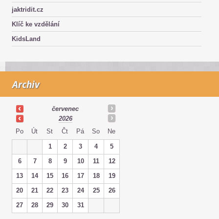
jaktridit.cz
Klíč ke vzdělání
KidsLand
Archiv
červenec
2026
Po
Út
St
Čt
Pá
So
Ne
1
2
3
4
5
6
7
8
9
10
11
12
13
14
15
16
17
18
19
20
21
22
23
24
25
26
27
28
29
30
31