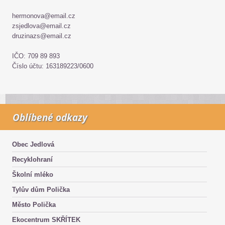
hermonova@email.cz
zsjedlova@email.cz
druzinazs@email.cz
IČO: 709 89 893
Číslo účtu: 163189223/0600
Oblíbené odkazy
Obec Jedlová
Recyklohraní
Školní mléko
Tylův dům Polička
Město Polička
Ekocentrum SKŘÍTEK