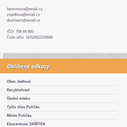
hermonova@email.cz
zsjedlova@email.cz
druzinazs@email.cz
IČO: 709 89 893
Číslo účtu: 163189223/0600
Oblíbené odkazy
Obec Jedlová
Recyklohraní
Školní mléko
Tylův dům Polička
Město Polička
Ekocentrum SKŘÍTEK