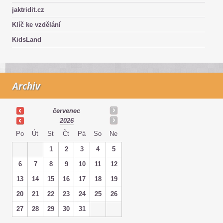
jaktridit.cz
Klíč ke vzdělání
KidsLand
Archiv
červenec
2026
Po
Út
St
Čt
Pá
So
Ne
1
2
3
4
5
6
7
8
9
10
11
12
13
14
15
16
17
18
19
20
21
22
23
24
25
26
27
28
29
30
31