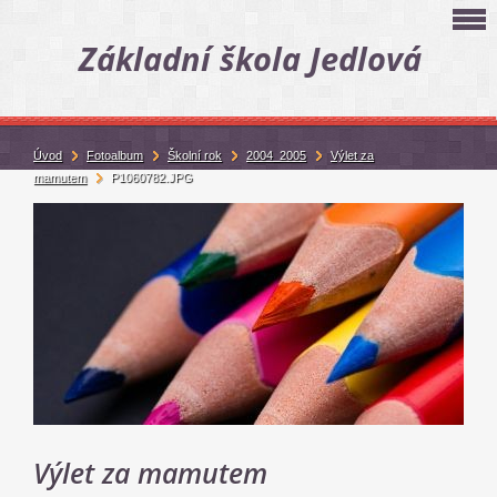
Základní škola Jedlová
Úvod
Fotoalbum
Školní rok
2004_2005
Výlet za
mamutem
P1060782.JPG
Výlet za mamutem