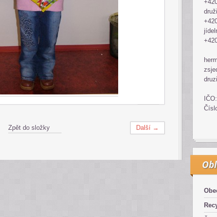
+420
druž
+420
jídel
+420
her
zsje
druz
IČO:
Čísl
Zpět do složky
Další →
Obl
Obe
Recy