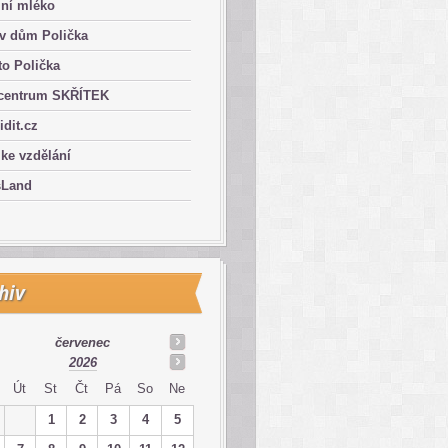
lní mléko
ův dům Polička
o Polička
centrum SKŘÍTEK
ridit.cz
 ke vzdělání
sLand
hiv
červenec
2026
Út
St
Čt
Pá
So
Ne
1
2
3
4
5