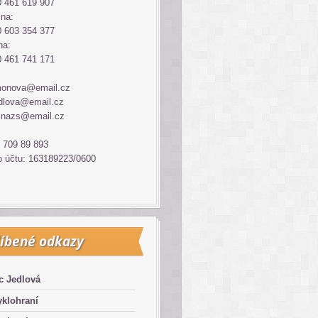
 461 619 907
ina:
 603 354 377
na:
 461 741 171
monova@email.cz
dlova@email.cz
inazs@email.cz
 709 89 893
o účtu: 163189223/0600
íbené odkazy
c Jedlová
klohraní