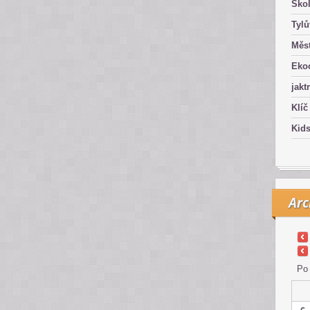
Ško
Tyl
Měst
Eko
jakt
Klíč
Kid
Arc
Po