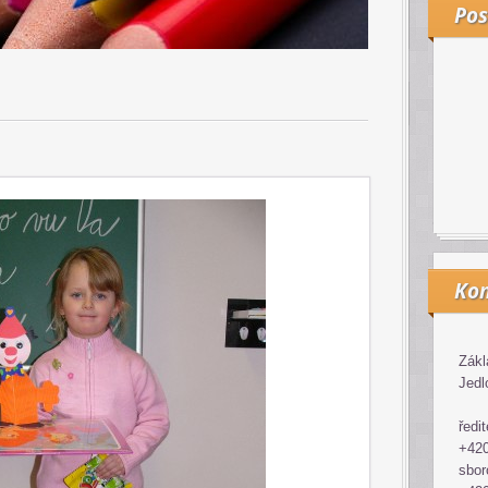
Pos
Kon
Zákl
Jedl
ředit
+420
sbor