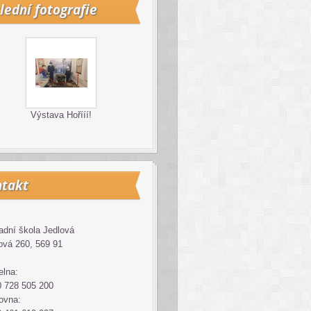
lední fotografie
Výstava Hořííí!
takt
adní škola Jedlová
ová 260, 569 91
elna:
 728 505 200
ovna: