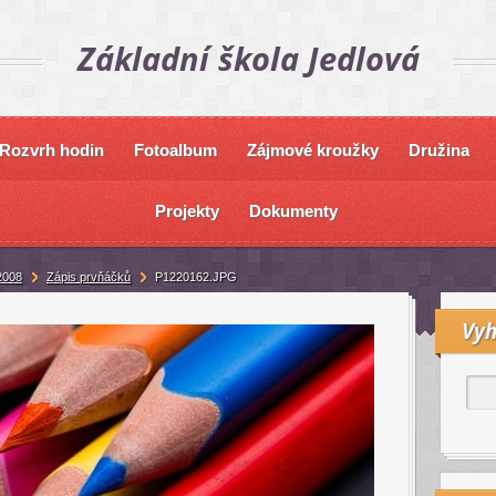
Základní škola Jedlová
Rozvrh hodin
Fotoalbum
Zájmové kroužky
Družina
Projekty
Dokumenty
2008
Zápis prvňáčků
P1220162.JPG
Vyh