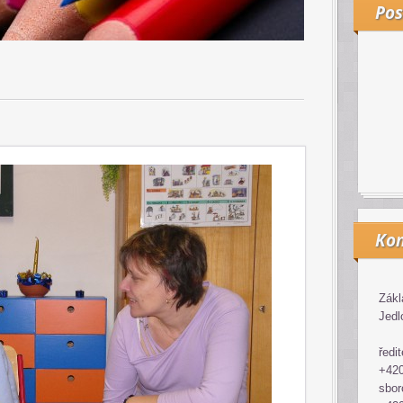
Pos
Kon
Zákl
Jedl
ředit
+420
sbor