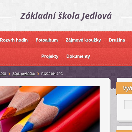
Základní škola Jedlová
Rozvrh hodin
Fotoalbum
Zájmové kroužky
Družina
Projekty
Dokumenty
2008
Zápis prvňáčků
P1220164.JPG
Vyh