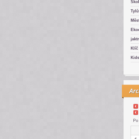
Ško
Tyl
Měst
Eko
jakt
Klíč
Kid
Arc
Po