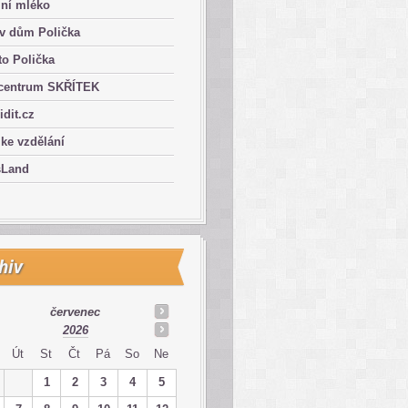
lní mléko
ův dům Polička
o Polička
centrum SKŘÍTEK
ridit.cz
 ke vzdělání
sLand
hiv
červenec
2026
Út
St
Čt
Pá
So
Ne
1
2
3
4
5