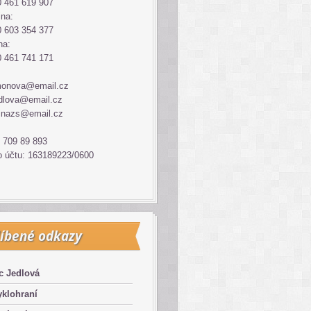
 461 619 907
ina:
 603 354 377
na:
 461 741 171
monova@email.cz
dlova@email.cz
inazs@email.cz
 709 89 893
o účtu: 163189223/0600
íbené odkazy
c Jedlová
klohraní