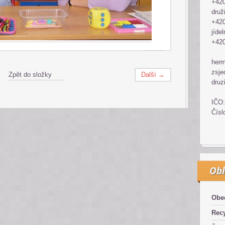
+420
druž
+420
jídel
+420
her
zsje
Zpět do složky
Další →
druz
IČO:
Čísl
Obl
Obe
Recy