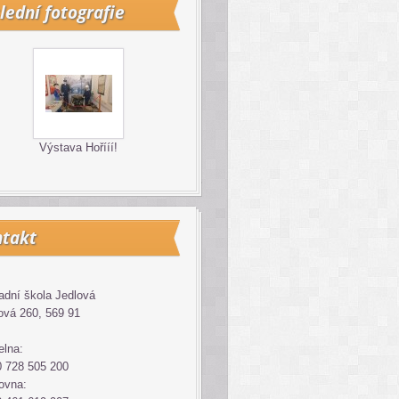
lední fotografie
Výstava Hořííí!
takt
adní škola Jedlová
ová 260, 569 91
elna:
 728 505 200
ovna: