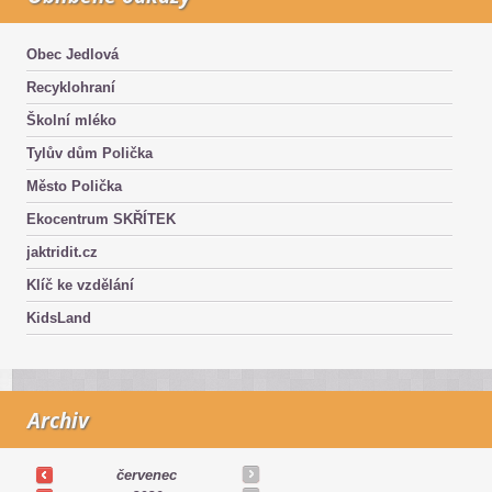
Obec Jedlová
Recyklohraní
Školní mléko
Tylův dům Polička
Město Polička
Ekocentrum SKŘÍTEK
jaktridit.cz
Klíč ke vzdělání
KidsLand
Archiv
červenec