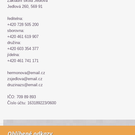
Základní škola Jedlová
Jedlová 260, 569 91
ředitelna:
+420 728 505 200
sborovna:
+420 461 619 907
družina:
+420 603 354 377
jídelna:
+420 461 741 171
hermonova@email.cz
zsjedlova@email.cz
druzinazs@email.cz
IČO: 709 89 893
Číslo účtu: 163189223/0600
Oblíbené odkazy