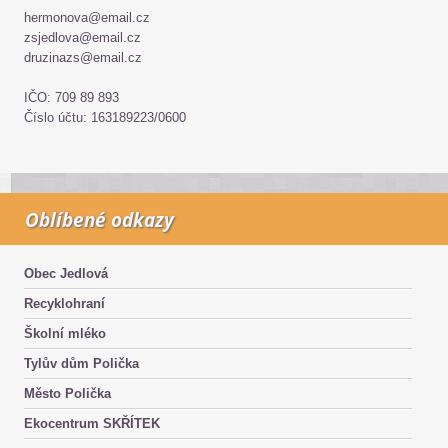
hermonova@email.cz
zsjedlova@email.cz
druzinazs@email.cz
IČO: 709 89 893
Číslo účtu: 163189223/0600
Oblíbené odkazy
Obec Jedlová
Recyklohraní
Školní mléko
Tylův dům Polička
Město Polička
Ekocentrum SKŘÍTEK