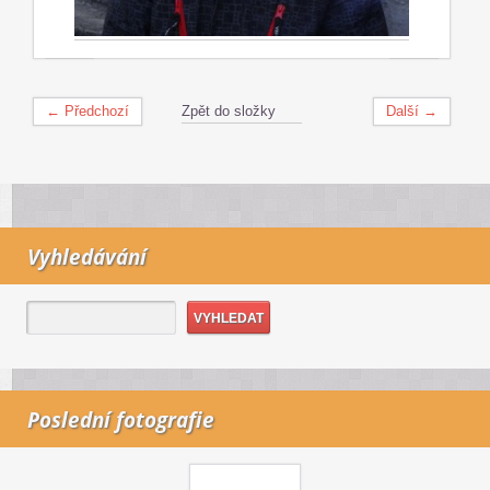
← Předchozí
Zpět do složky
Další →
Vyhledávání
Poslední fotografie