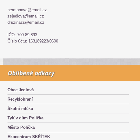
hermonova@email.cz
zsjedlova@email.cz
druzinazs@email.cz
IČO: 709 89 893
Číslo účtu: 163189223/0600
Oblíbené odkazy
Obec Jedlová
Recyklohraní
Školní mléko
Tylův dům Polička
Město Polička
Ekocentrum SKŘÍTEK