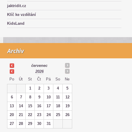
jaktridit.cz
Klíč ke vzdělání
KidsLand
Archiv
červenec
2026
Po
Út
St
Čt
Pá
So
Ne
1
2
3
4
5
6
7
8
9
10
11
12
13
14
15
16
17
18
19
20
21
22
23
24
25
26
27
28
29
30
31