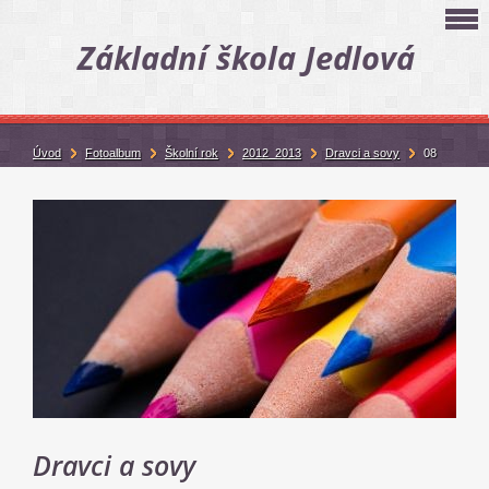
Základní škola Jedlová
Úvod
Fotoalbum
Školní rok
2012_2013
Dravci a sovy
08
Dravci a sovy