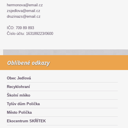
hermonova@email.cz
zsjedlova@email.cz
druzinazs@email.cz
IČO: 709 89 893
Číslo účtu: 163189223/0600
Oblíbené odkazy
Obec Jedlová
Recyklohraní
Školní mléko
Tylův dům Polička
Město Polička
Ekocentrum SKŘÍTEK