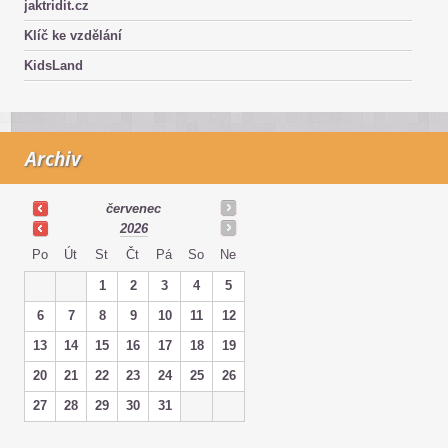
jaktridit.cz
Klíč ke vzdělání
KidsLand
Archiv
červenec
2026
Po
Út
St
Čt
Pá
So
Ne
1
2
3
4
5
6
7
8
9
10
11
12
13
14
15
16
17
18
19
20
21
22
23
24
25
26
27
28
29
30
31