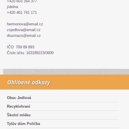
+420 603 354 377
jídelna:
+420 461 741 171
hermonova@email.cz
zsjedlova@email.cz
druzinazs@email.cz
IČO: 709 89 893
Číslo účtu: 163189223/0600
Oblíbené odkazy
Obec Jedlová
Recyklohraní
Školní mléko
Tylův dům Polička