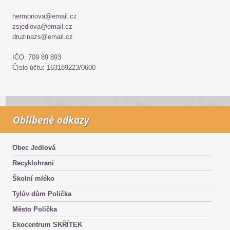
hermonova@email.cz
zsjedlova@email.cz
druzinazs@email.cz
IČO: 709 89 893
Číslo účtu: 163189223/0600
Oblíbené odkazy
Obec Jedlová
Recyklohraní
Školní mléko
Tylův dům Polička
Město Polička
Ekocentrum SKŘÍTEK