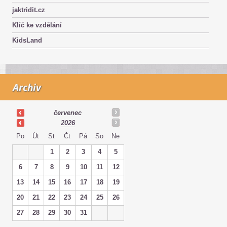
jaktridit.cz
Klíč ke vzdělání
KidsLand
Archiv
červenec
2026
Po
Út
St
Čt
Pá
So
Ne
1
2
3
4
5
6
7
8
9
10
11
12
13
14
15
16
17
18
19
20
21
22
23
24
25
26
27
28
29
30
31