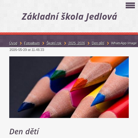
Základní škola Jedlová
Úvod
Fotoalbum
Školní rok
2025_2026
Den dětí
WhatsApp Image
2026-05-29 at 11.48.33
Den dětí