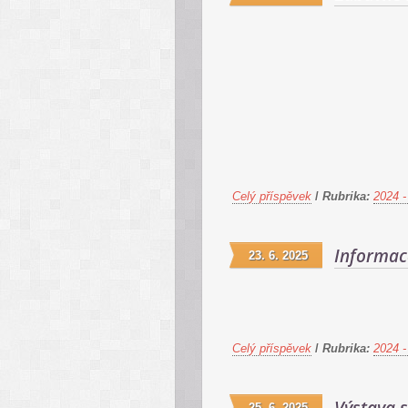
Celý příspěvek
/
Rubrika:
2024 -
Informac
23. 6. 2025
Celý příspěvek
/
Rubrika:
2024 -
25. 6. 2025