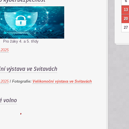
6
13
20
27
Pro žáky 4. a 5. třídy
 2025
ní výstava ve Svitavách
 2025
/
Fotografie:
Velikonoční výstava ve Svitavách
é volno