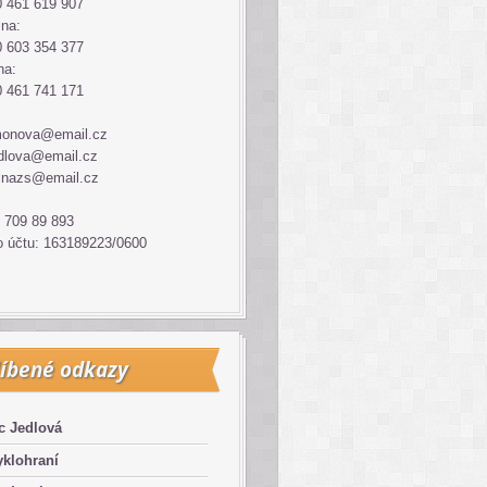
 461 619 907
ina:
 603 354 377
na:
 461 741 171
monova@email.cz
dlova@email.cz
inazs@email.cz
 709 89 893
o účtu: 163189223/0600
íbené odkazy
c Jedlová
klohraní