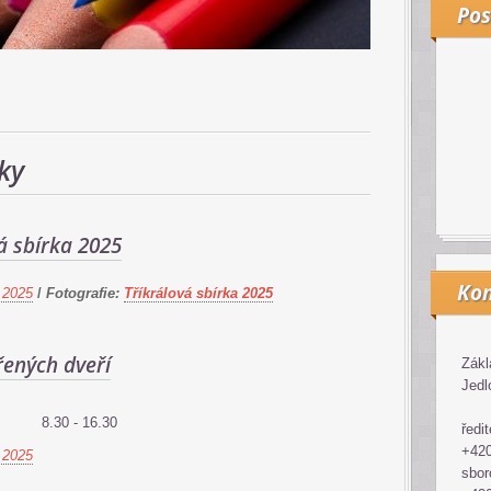
Pos
ky
á sbírka 2025
Kon
 2025
/
Fotografie:
Tříkrálová sbírka 2025
řených dveří
Zákl
Jedl
8.30 - 16.30
ředit
+420
 2025
sbor