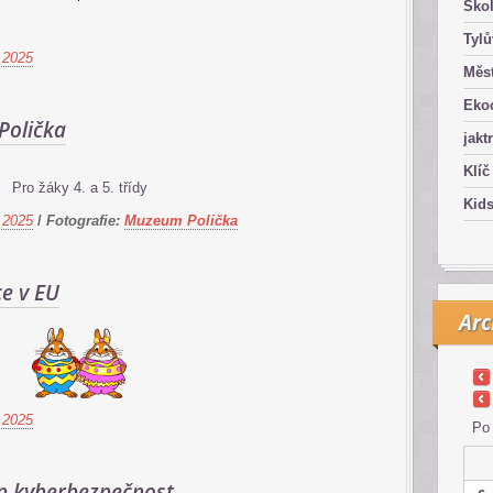
Ško
Tyl
 2025
Měst
Eko
olička
jakt
Klíč
Pro žáky 4. a 5. třídy
Kid
 2025
/
Fotografie:
Muzeum Polička
e v EU
Arc
 2025
Po
 kyberbezpečnost