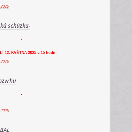
 2025
ská schůzka-
Í 12. KVĚTNA 2025 v 15 hodin
 2025
ozvrhu
 2025
BAL