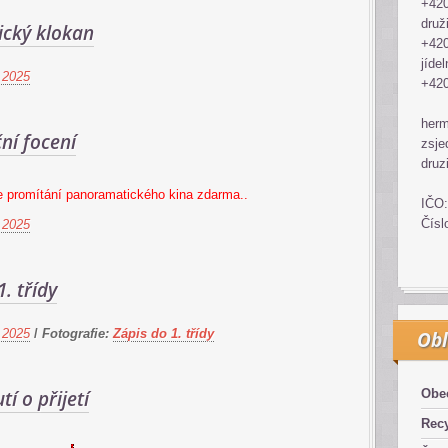
+420
druž
cký klokan
+420
jídel
 2025
+420
her
ní focení
zsje
druz
e promítání panoramatického kina zdarma..
IČO:
Čísl
 2025
1. třídy
 2025
/
Fotografie:
Zápis do 1. třídy
Obl
í o přijetí
Obe
Recy