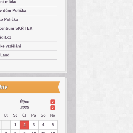
lní mléko
ův dům Polička
o Polička
centrum SKŘÍTEK
ridit.cz
 ke vzdělání
sLand
hiv
Říjen
2025
Út
St
Čt
Pá
So
Ne
1
2
3
4
5