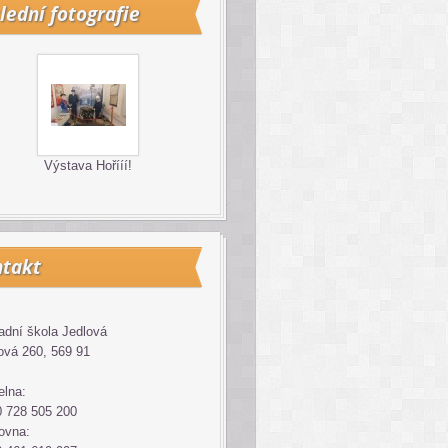
lední fotografie
Výstava Hořííí!
takt
adní škola Jedlová
ová 260, 569 91
elna:
 728 505 200
ovna: