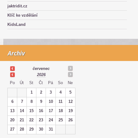
jaktridit.cz
Klíč ke vzdělání
KidsLand
Archiv
červenec
2026
Po
Út
St
Čt
Pá
So
Ne
1
2
3
4
5
6
7
8
9
10
11
12
13
14
15
16
17
18
19
20
21
22
23
24
25
26
27
28
29
30
31