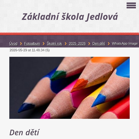
Základní škola Jedlová
Úvod
Fotoalbum
Školní rok
2025_2026
Den dětí
WhatsApp Image
2026-05-29 at 11.48.34 (6)
Den dětí