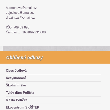
hermonova@email.cz
zsjedlova@email.cz
druzinazs@email.cz
IČO: 709 89 893
Číslo účtu: 163189223/0600
Oblíbené odkazy
Obec Jedlová
Recyklohraní
Školní mléko
Tylův dům Polička
Město Polička
Ekocentrum SKŘÍTEK