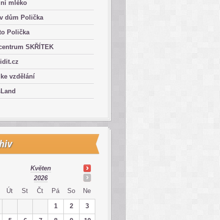
lní mléko
ův dům Polička
o Polička
centrum SKŘÍTEK
ridit.cz
 ke vzdělání
sLand
hiv
Květen
2026
Út
St
Čt
Pá
So
Ne
1
2
3