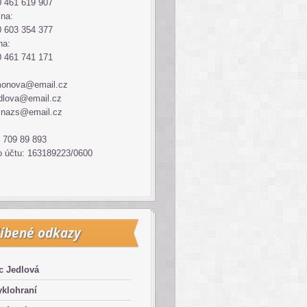
 461 619 907
ina:
 603 354 377
na:
 461 741 171
monova@email.cz
dlova@email.cz
inazs@email.cz
 709 89 893
o účtu: 163189223/0600
íbené odkazy
c Jedlová
klohraní