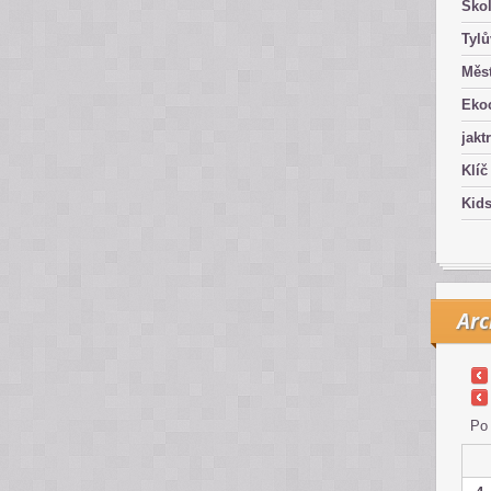
Ško
Tyl
Měst
Eko
jakt
Klíč
Kid
Arc
Po