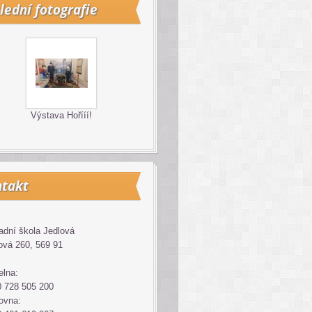
lední fotografie
Výstava Hořííí!
takt
adní škola Jedlová
ová 260, 569 91
elna:
 728 505 200
ovna: