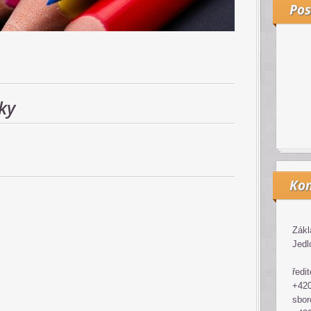
Pos
ky
Kon
Zákl
Jedl
ředit
+420
sbor