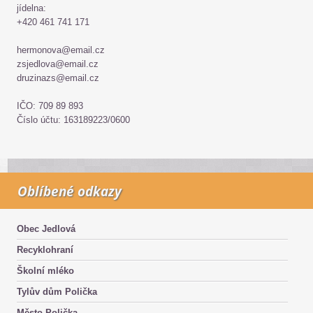
jídelna:
+420 461 741 171
hermonova@email.cz
zsjedlova@email.cz
druzinazs@email.cz
IČO: 709 89 893
Číslo účtu: 163189223/0600
Oblíbené odkazy
Obec Jedlová
Recyklohraní
Školní mléko
Tylův dům Polička
Město Polička