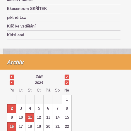
Ekocentrum SKŘÍTEK
jaktridit.cz
Klíč ke vzdělání
KidsLand
Archiv
Září
2024
Po
Út
St
Čt
Pá
So
Ne
1
2
3
4
5
6
7
8
9
10
11
12
13
14
15
16
17
18
19
20
21
22