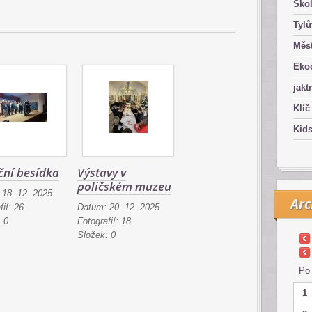
Ško
Tyl
Měst
Eko
jakt
Klíč
Kid
ní besídka
Výstavy v
poličském muzeu
:
18. 12. 2025
Arc
fií:
26
Datum:
20. 12. 2025
:
0
Fotografií:
18
Složek:
0
Po
1