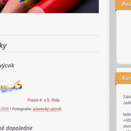
Pos
ky
výcvik
Kon
Zákl
Pouze 4. a 5. třída
Jedl
 2026
/
Fotografie:
plavecký výcvik
ředit
+420
sbor
ké dopoledne