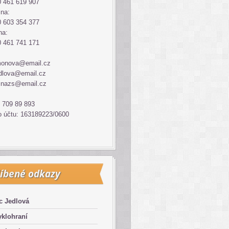
 461 619 907
ina:
 603 354 377
na:
 461 741 171
monova@email.cz
dlova@email.cz
inazs@email.cz
 709 89 893
o účtu: 163189223/0600
íbené odkazy
c Jedlová
klohraní