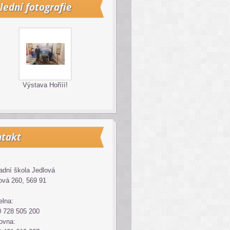
lední fotografie
Výstava Hořííí!
takt
adní škola Jedlová
ová 260, 569 91
elna:
 728 505 200
ovna: