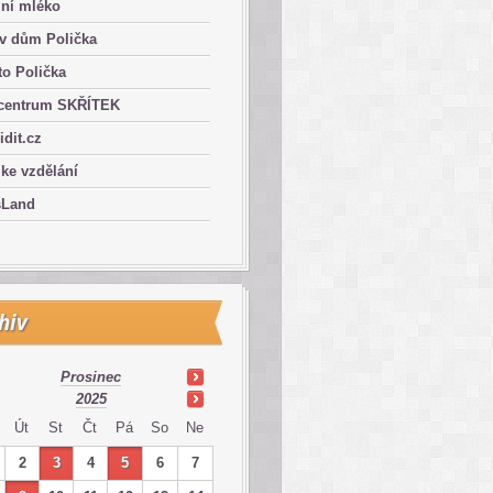
lní mléko
ův dům Polička
o Polička
centrum SKŘÍTEK
ridit.cz
 ke vzdělání
sLand
hiv
Prosinec
2025
Út
St
Čt
Pá
So
Ne
2
3
4
5
6
7