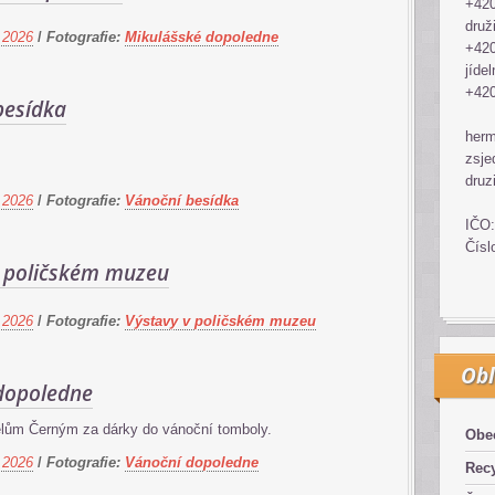
+420
druž
 2026
/
Fotografie:
Mikulášské dopoledne
+420
jídel
+420
besídka
her
zsje
druz
 2026
/
Fotografie:
Vánoční besídka
IČO:
Čísl
v poličském muzeu
 2026
/
Fotografie:
Výstavy v poličském muzeu
Obl
dopoledne
ům Černým za dárky do vánoční tomboly.
Obe
 2026
/
Fotografie:
Vánoční dopoledne
Recy