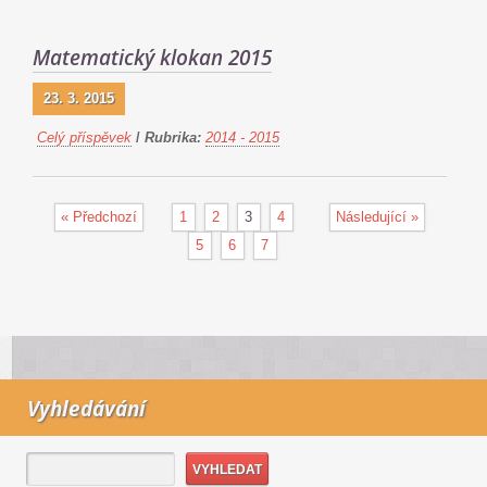
Matematický klokan 2015
23. 3. 2015
Celý příspěvek
/
Rubrika:
2014 - 2015
« Předchozí
1
2
3
4
Následující »
5
6
7
Vyhledávání