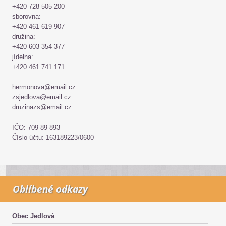
+420 728 505 200
sborovna:
+420 461 619 907
družina:
+420 603 354 377
jídelna:
+420 461 741 171
hermonova@email.cz
zsjedlova@email.cz
druzinazs@email.cz
IČO: 709 89 893
Číslo účtu: 163189223/0600
Oblíbené odkazy
Obec Jedlová