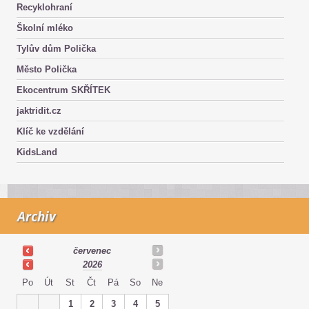
Recyklohraní
Školní mléko
Tylův dům Polička
Město Polička
Ekocentrum SKŘÍTEK
jaktridit.cz
Klíč ke vzdělání
KidsLand
Archiv
červenec
2026
Po
Út
St
Čt
Pá
So
Ne
1
2
3
4
5