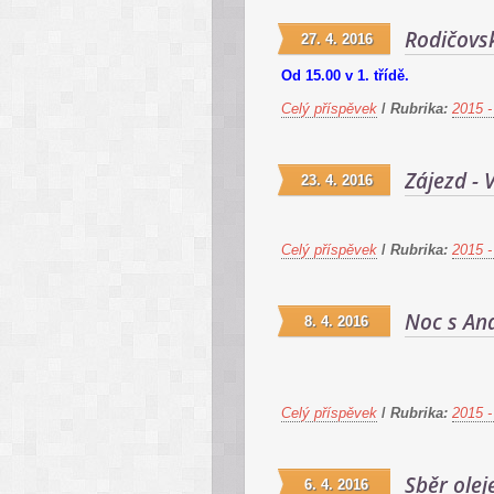
Rodičovs
27. 4. 2016
Od 15.00 v 1. třídě.
Celý příspěvek
/
Rubrika:
2015 -
Zájezd -
23. 4. 2016
Celý příspěvek
/
Rubrika:
2015 -
Noc s An
8. 4. 2016
Celý příspěvek
/
Rubrika:
2015 -
Sběr olej
6. 4. 2016