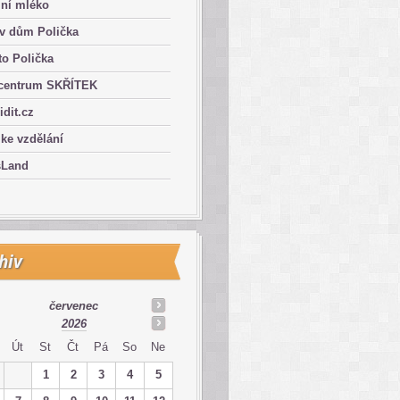
lní mléko
ův dům Polička
o Polička
centrum SKŘÍTEK
ridit.cz
 ke vzdělání
sLand
hiv
červenec
2026
Út
St
Čt
Pá
So
Ne
1
2
3
4
5