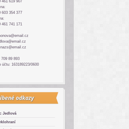
 461 619 907
ina:
 603 354 377
na:
 461 741 171
monova@email.cz
dlova@email.cz
inazs@email.cz
 709 89 893
o účtu: 163189223/0600
íbené odkazy
c Jedlová
klohraní