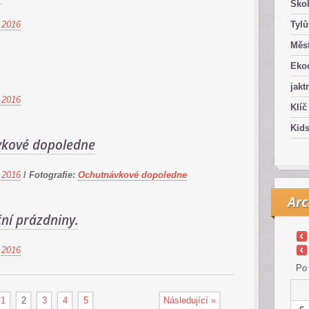
Ško
 2016
Tyl
Měst
Eko
jakt
 2016
Klíč
Kid
kové dopoledne
 2016
/
Fotografie:
Ochutnávkové dopoledne
Arc
ní prázdniny.
 2016
Po
1
2
3
4
5
Následující »