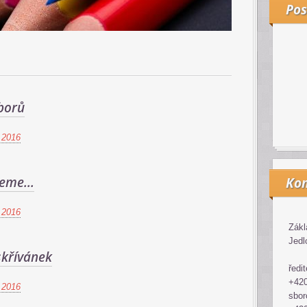
Pos
borů
 2016
eme...
Kon
 2016
Zákl
Jedl
skřívánek
ředit
+420
 2016
sbor