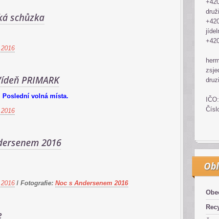
+420
druž
ká schůzka
+420
jídel
+420
 2016
her
zsje
 Vídeň PRIMARK
druz
Poslední volná místa.
IČO:
Čísl
 2016
dersenem 2016
Obl
 2016
/
Fotografie:
Noc s Andersenem 2016
Obe
Recy
e