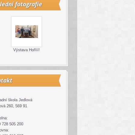
lední fotografie
Výstava Hořííí!
takt
adní škola Jedlová
ová 260, 569 91
elna:
 728 505 200
ovna: