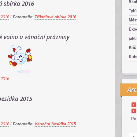
Ško
á sbírka 2016
Tyl
 2016
/
Fotografie:
Tříkrálová sbírka 2016
Měst
Eko
é volno a vánoční prázniny
jakt
Klíč
Kid
 2016
Arc
besídka 2015
Po
 2016
/
Fotografie:
Vánoční besídka 2015