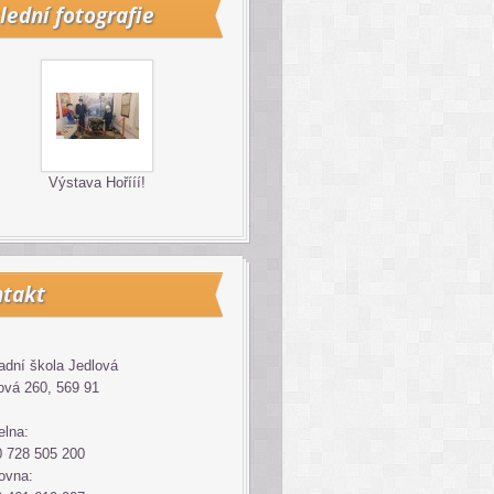
lední fotografie
Výstava Hořííí!
takt
adní škola Jedlová
ová 260, 569 91
elna:
 728 505 200
ovna: