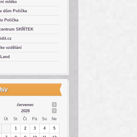
lní mléko
ův dům Polička
o Polička
centrum SKŘÍTEK
ridit.cz
 ke vzdělání
sLand
hiv
červenec
2026
Út
St
Čt
Pá
So
Ne
1
2
3
4
5