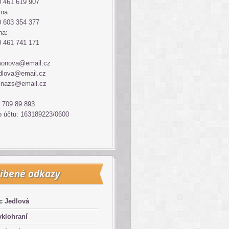
 461 619 907
ina:
 603 354 377
na:
 461 741 171
monova@email.cz
dlova@email.cz
inazs@email.cz
 709 89 893
o účtu: 163189223/0600
íbené odkazy
c Jedlová
klohraní