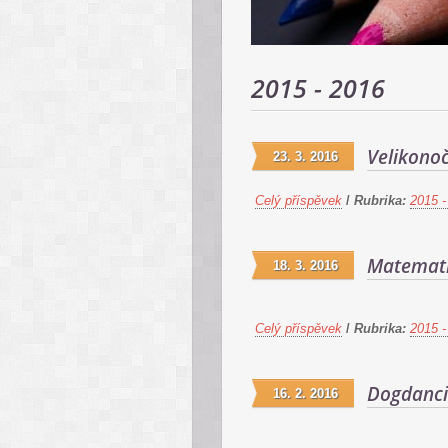
2015 - 2016
Velikonoč
23. 3. 2016
Celý příspěvek
/
Rubrika:
2015 -
Matemati
18. 3. 2016
Celý příspěvek
/
Rubrika:
2015 -
Dogdanc
16. 2. 2016