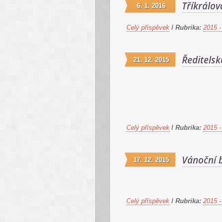
Tříkrálov
6. 1. 2016
Celý příspěvek
/
Rubrika:
2015 -
Ředitelsk
21. 12. 2015
Celý příspěvek
/
Rubrika:
2015 -
Vánoční 
17. 12. 2015
Celý příspěvek
/
Rubrika:
2015 -