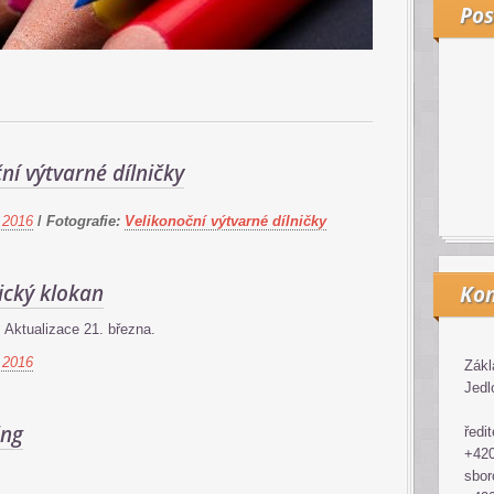
Pos
ní výtvarné dílničky
 2016
/
Fotografie:
Velikonoční výtvarné dílničky
cký klokan
Kon
Aktualizace 21. března.
 2016
Zákl
Jedl
ing
ředit
+420
sbor