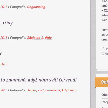
+420
druž
 2016
/
Fotografie:
Dogdancing
+420
jídel
+420
. třídy
her
zsje
 2016
/
Fotografie:
Zápis do 1. třídy
druz
IČO:
c
Čísl
 2016
 to znamená, když nám svítí červená!
Obl
 2016
/
Fotografie:
Janku, co to znamená, když nám
Obe
Recy