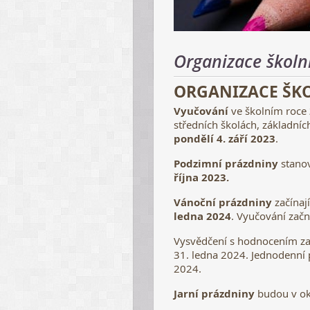
Organizace školn
ORGANIZACE ŠKO
Vyučování
ve školním roce
středních školách, základní
pondělí 4. září 2023
.
Podzimní prázdniny
stano
října 2023.
Vánoční prázdniny
začínaj
ledna 2024
. Vyučování začn
Vysvědčení s hodnocením za
31. ledna 2024. Jednodenní 
2024.
Jarní prázdniny
budou v ok