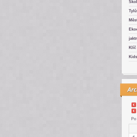
Ško
Tyl
Měst
Eko
jakt
Klíč
Kid
Arc
Po