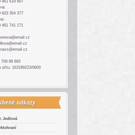
 461 619 907
ina:
 603 354 377
na:
 461 741 171
monova@email.cz
dlova@email.cz
inazs@email.cz
 709 89 893
o účtu: 163189223/0600
íbené odkazy
c Jedlová
klohraní