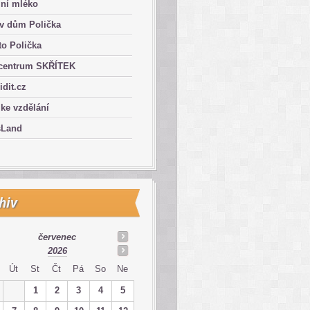
lní mléko
ův dům Polička
o Polička
centrum SKŘÍTEK
ridit.cz
 ke vzdělání
sLand
hiv
červenec
2026
Út
St
Čt
Pá
So
Ne
1
2
3
4
5