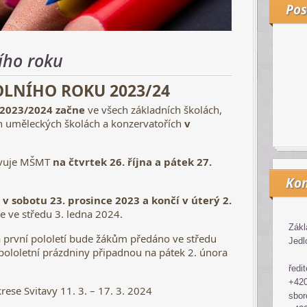
Pos
ího roku
LNÍHO ROKU 2023/24
2023/2024 začne
ve všech základních školách,
ch uměleckých školách a konzervatořích
v
vuje MŠMT
na čtvrtek 26. října a pátek 27.
Kon
í
v sobotu 23. prosince 2023 a končí v úterý 2.
e ve středu 3. ledna 2024.
Zákl
 první pololetí bude žákům předáno ve středu
Jedl
pololetní prázdniny připadnou na pátek 2. února
ředit
+420
rese Svitavy
11. 3. – 17. 3. 2024
sbor