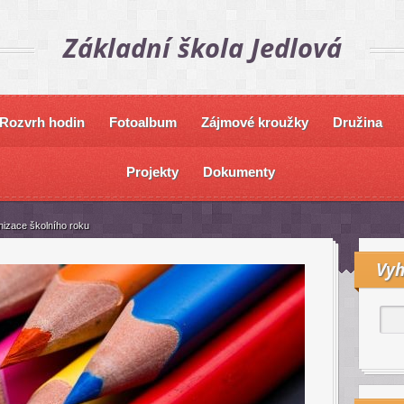
Základní škola Jedlová
Rozvrh hodin
Fotoalbum
Zájmové kroužky
Družina
Projekty
Dokumenty
izace školního roku
Vyh