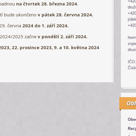
+420
padnou
na čtvrtek 28. března 2024
.
druž
+420
etí bude ukončeno
v pátek 28. června 2024.
jídel
 29. června
2024 do 1. září 2024.
+420
 2024/2025 začne
v pondělí 2. září 2024.
her
zsje
2023, 22. prosince 2023, 9. a 10. května 2024
druz
IČO:
Čísl
Obl
Obe
Recy