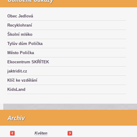
Obec Jedlová
Recyklohraní
Školní mléko
Tylův dům Polička
Město Polička
Ekocentrum SKŘÍTEK
jaktridit.cz
Klíč ke vzdělání
KidsLand
Archiv
Květen