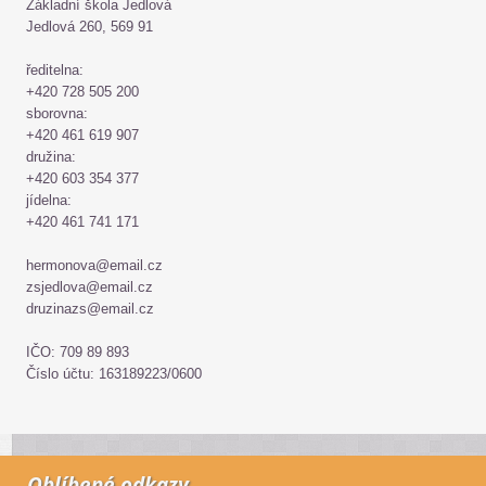
Základní škola Jedlová
Jedlová 260, 569 91
ředitelna:
+420 728 505 200
sborovna:
+420 461 619 907
družina:
+420 603 354 377
jídelna:
+420 461 741 171
hermonova@email.cz
zsjedlova@email.cz
druzinazs@email.cz
IČO: 709 89 893
Číslo účtu: 163189223/0600
Oblíbené odkazy