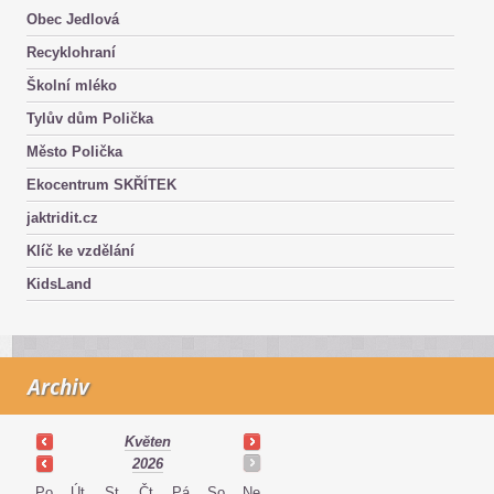
Obec Jedlová
Recyklohraní
Školní mléko
Tylův dům Polička
Město Polička
Ekocentrum SKŘÍTEK
jaktridit.cz
Klíč ke vzdělání
KidsLand
Archiv
Květen
2026
Po
Út
St
Čt
Pá
So
Ne