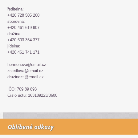
ředitelna:
+420 728 505 200
sborovna:
+420 461 619 907
družina:
+420 603 354 377
jídelna:
+420 461 741 171
hermonova@email.cz
zsjedlova@email.cz
druzinazs@email.cz
IČO: 709 89 893
Číslo účtu: 163189223/0600
Oblíbené odkazy