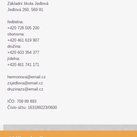
Základní škola Jedlová
Jedlová 260, 569 91
ředitelna:
+420 728 505 200
sborovna:
+420 461 619 907
družina:
+420 603 354 377
jídelna:
+420 461 741 171
hermonova@email.cz
zsjedlova@email.cz
druzinazs@email.cz
IČO: 709 89 893
Číslo účtu: 163189223/0600