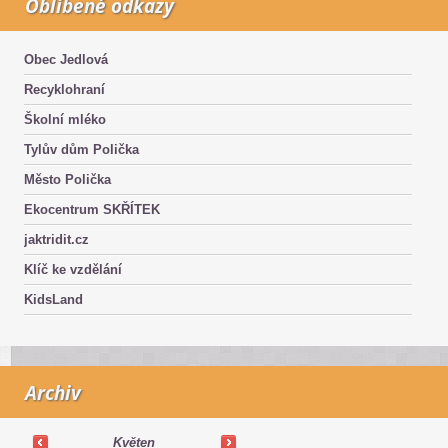
Oblíbené odkazy
Obec Jedlová
Recyklohraní
Školní mléko
Tylův dům Polička
Město Polička
Ekocentrum SKŘÍTEK
jaktridit.cz
Klíč ke vzdělání
KidsLand
Archiv
Květen