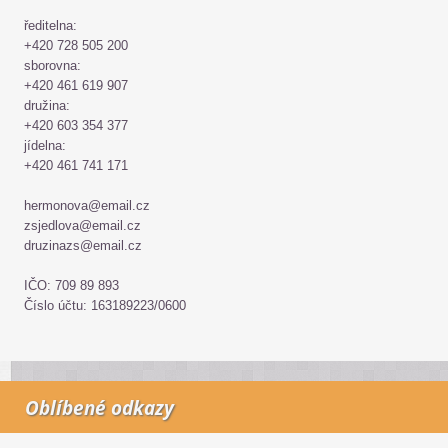
ředitelna:
+420 728 505 200
sborovna:
+420 461 619 907
družina:
+420 603 354 377
jídelna:
+420 461 741 171
hermonova@email.cz
zsjedlova@email.cz
druzinazs@email.cz
IČO: 709 89 893
Číslo účtu: 163189223/0600
Oblíbené odkazy