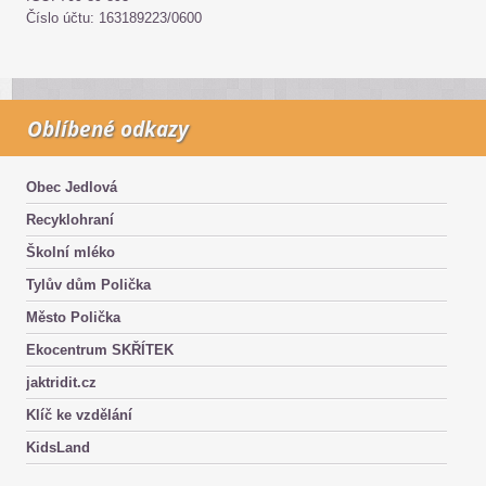
Číslo účtu: 163189223/0600
Oblíbené odkazy
Obec Jedlová
Recyklohraní
Školní mléko
Tylův dům Polička
Město Polička
Ekocentrum SKŘÍTEK
jaktridit.cz
Klíč ke vzdělání
KidsLand