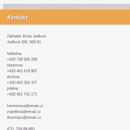
Kontakt
Základní škola Jedlová
Jedlová 260, 569 91
ředitelna:
+420 728 505 200
sborovna:
+420 461 619 907
družina:
+420 603 354 377
jídelna:
+420 461 741 171
hermonova@email.cz
zsjedlova@email.cz
druzinazs@email.cz
IČO: 709 89 893