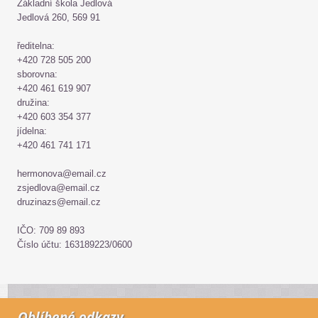
Základní škola Jedlová
Jedlová 260, 569 91
ředitelna:
+420 728 505 200
sborovna:
+420 461 619 907
družina:
+420 603 354 377
jídelna:
+420 461 741 171
hermonova@email.cz
zsjedlova@email.cz
druzinazs@email.cz
IČO: 709 89 893
Číslo účtu: 163189223/0600
Oblíbené odkazy