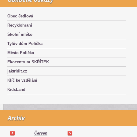
Obec Jedlová
Recyklohraní
Školní mléko
Tylův dům Polička
Město Polička
Ekocentrum SKŘÍTEK
jaktridit.cz
Klíč ke vzdělání
KidsLand
Archiv
Červen