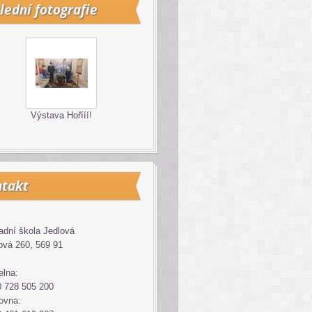
lední fotografie
Výstava Hořííí!
takt
adní škola Jedlová
ová 260, 569 91
elna:
 728 505 200
ovna: