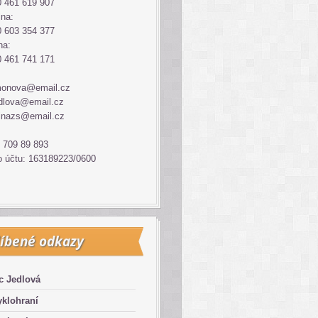
 461 619 907
ina:
 603 354 377
na:
 461 741 171
monova@email.cz
dlova@email.cz
inazs@email.cz
 709 89 893
o účtu: 163189223/0600
íbené odkazy
c Jedlová
klohraní