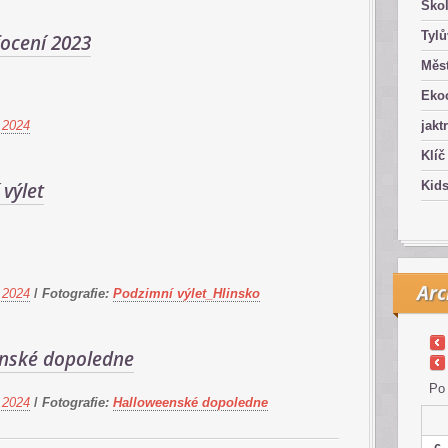
Ško
Tyl
focení 2023
Měst
Eko
 2024
jakt
Klíč
výlet
Kid
Arc
 2024
/
Fotografie:
Podzimní výlet_Hlinsko
nské dopoledne
Po
 2024
/
Fotografie:
Halloweenské dopoledne