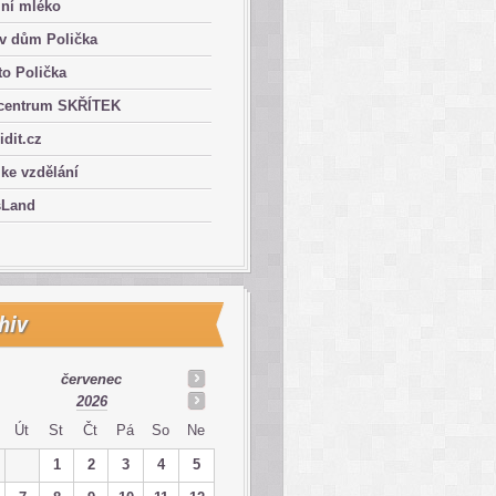
lní mléko
ův dům Polička
o Polička
centrum SKŘÍTEK
ridit.cz
 ke vzdělání
sLand
hiv
červenec
2026
Út
St
Čt
Pá
So
Ne
1
2
3
4
5