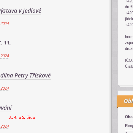
+420
druž
ýstava v Jedlové
+420
jídel
 2024
+420
her
. 11.
zsje
druz
 2024
IČO:
Čísl
dílna Petry Třískové
 2024
Obl
avání
Obe
3., 4. a 5. třída
Recy
 2024