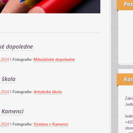
Pos
ké dopoledne
 2024
/
Fotografie:
Mikulášské dopoledne
á škola
Kon
 2024
/
Fotografie:
Artistická škola
Zákl
Jedl
v Kamenci
ředit
+420
 2024
/
Fotografie:
Výstava v Kamenci
sbor