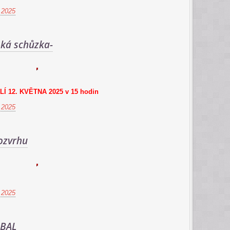
 2025
ská schůzka-
Í 12. KVĚTNA 2025 v 15 hodin
 2025
ozvrhu
 2025
BAL