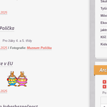
Ško
Tyl
 2025
Měst
Eko
olička
jakt
Klíč
Pro žáky 4. a 5. třídy
Kid
 2025
/
Fotografie:
Muzeum Polička
e v EU
Arc
 2025
Po
 kyberbezpečnost