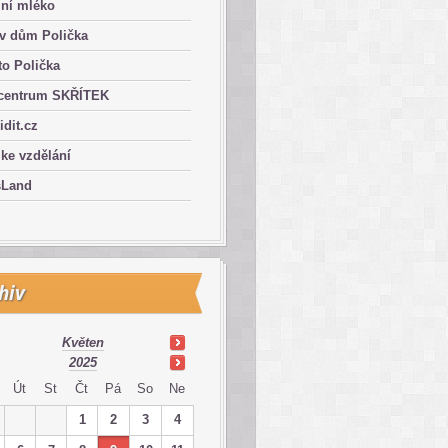
lní mléko
ův dům Polička
o Polička
centrum SKŘÍTEK
ridit.cz
 ke vzdělání
sLand
hiv
Květen
2025
Út
St
Čt
Pá
So
Ne
1
2
3
4