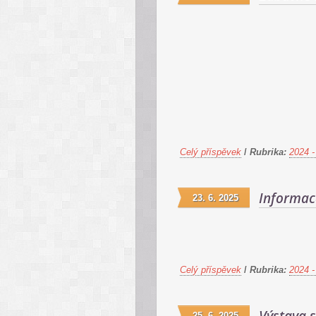
Celý příspěvek
/
Rubrika:
2024 -
Informac
23. 6. 2025
Celý příspěvek
/
Rubrika:
2024 -
25. 6. 2025