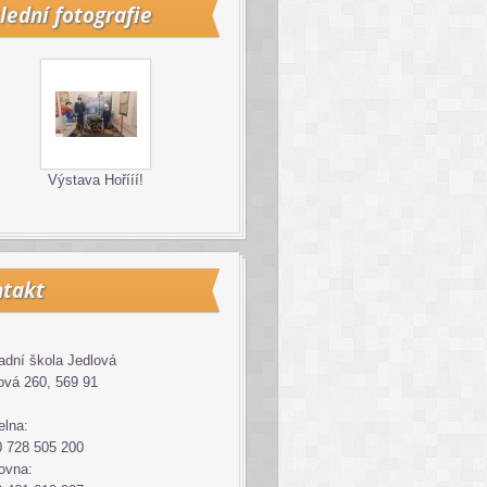
lední fotografie
Výstava Hořííí!
takt
adní škola Jedlová
ová 260, 569 91
elna:
 728 505 200
ovna: