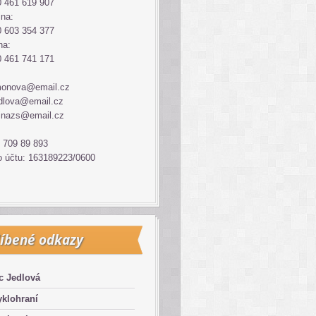
 461 619 907
ina:
 603 354 377
na:
 461 741 171
monova@email.cz
dlova@email.cz
inazs@email.cz
 709 89 893
o účtu: 163189223/0600
íbené odkazy
c Jedlová
klohraní