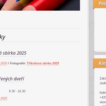
Pos
ky
á sbírka 2025
Kon
 2025
/
Fotografie:
Tříkrálová sbírka 2025
řených dveří
Zákl
Jedl
8.30 - 16.30
ředit
+420
 2025
sbor