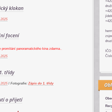
+420
druž
cký klokan
+420
jídel
 2025
+420
her
ní focení
zsje
druz
e promítání panoramatického kina zdarma..
IČO:
Čísl
 2025
1. třídy
 2025
/
Fotografie:
Zápis do 1. třídy
Obl
í o přijetí
Obe
Recy